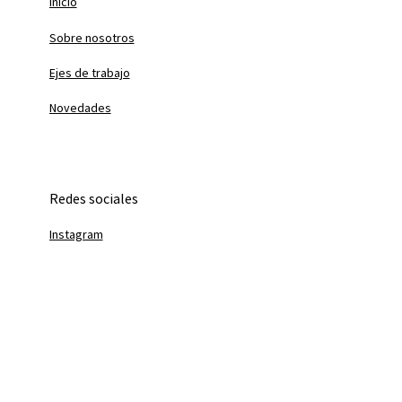
Inicio
Sobre nosotros
Ejes de trabajo
Novedades
Redes sociales
Instagram
Linkedin
Youtube
info@fundacionirsa.org.ar
+54 11 4323-7500