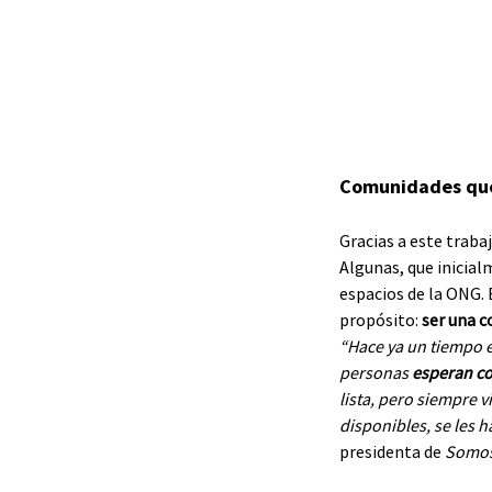
Comunidades que
Gracias a este traba
Algunas, que inicial
espacios de la ONG. 
propósito: 
ser una c
“Hace ya un tiempo e
personas
 esperan c
lista, pero siempre v
disponibles, se les 
presidenta de 
Somos