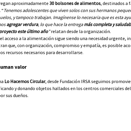
regan aproximadamente 
30 bolsones de alimentos
, destinados a 
 “
Tenemos adolescentes que viven solos con sus hermanos pequeñ
uelos, y tampoco trabajan. Imagínense lo necesaria que es esta ay
mos
 agregar verdura
, lo que hace la entrega 
más completa y saludabl
 proyecto este último año
”
 relatan desde la organización.
l acceso a la alimentación sigue siendo una necesidad urgente, in
ran que, con organización, compromiso y empatía, es posible ac
os recursos necesarios para desarrollarse.
suman valor
ma 
Lo Hacemos Circular
, desde Fundación IRSA seguimos promovien
ficando y donando objetos hallados en los centros comerciales del
or sus dueños. 