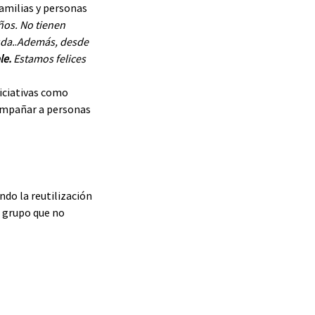
familias y personas 
os. No tienen 
uda.
.
Además, desde 
e. 
Estamos felices 
iciativas como 
ompañar a personas 
do la reutilización 
 grupo que no 