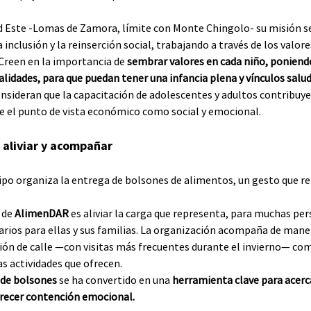
d Este -Lomas de Zamora, límite con Monte Chingolo- su misión se
nclusión y la reinserción social, trabajando a través de los valores
Creen en la importancia de 
sembrar valores en cada niño, poniendo
alidades, para que puedan tener una infancia plena y vínculos salud
sideran que la capacitación de adolescentes y adultos contribuye
e el punto de vista económico como social y emocional.
 aliviar y acompañar
ipo organiza la entrega de bolsones de alimentos, un gesto que 
 de 
AlimenDAR
 es aliviar la carga que representa, para muchas per
arios para ellas y sus familias. La organización acompaña de mane
ión de calle —con visitas más frecuentes durante el invierno— com
as actividades que ofrecen.
 de bolsones
 se ha convertido en una 
herramienta clave para acerc
frecer contención emocional.