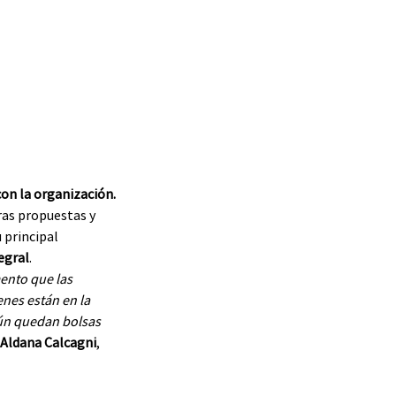
n la organización. 
ras propuestas y 
 principal 
egral
.
ento que las 
enes están en la 
aún quedan bolsas 
 
Aldana Calcagni
, 