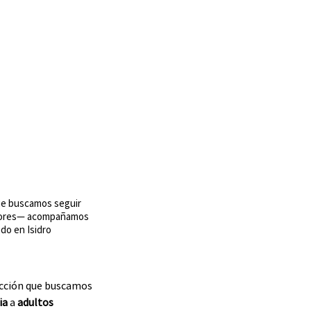
que buscamos seguir
 mayores— acompañamos
do en Isidro
acción que buscamos 
ia 
a 
adultos 