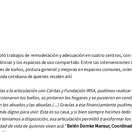
ló trabajos de remodelación y adecuación en cuatro centros, con 
ilicias y los espacios de uso compartido. Entre las intervenciones 
es de baños, pintura general y mejoras en espacios comunes, orien
vida cotidiana de quienes residen allí.
ias a la articulación con Cáritas y Fundación IRSA, pudimos realizar
ccionaron los baños, se pintaron los hogares y se pusieron en cond
 los abuelos y las abuelas.(...) Gracias a ese financiamiento pudimo
más digno para vivir. Esta es su casa, y si bien siempre hicimos tod
e teníamos a disposición, esa articulación permitió transformar los
dad de vida de quienes viven acá.”
 Belén Domke Mansur, Coordinado