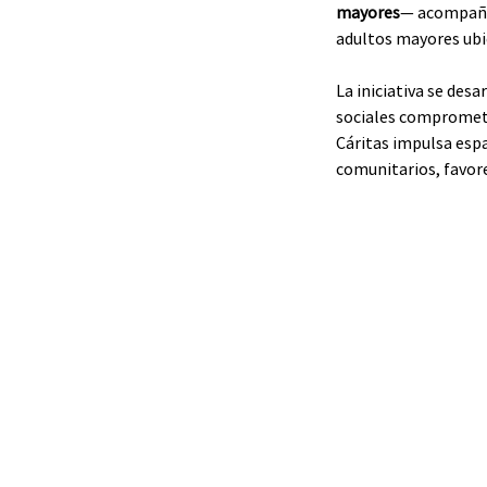
mayores
— acompañam
adultos mayores ubi
La iniciativa se des
sociales comprometi
Cáritas impulsa espa
comunitarios, favor