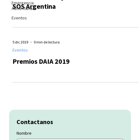
Emergencia
SOS Argentina
Alimentaria
Eventos
5 dic 2019
0 min de lectura
Eventos
Premios DAIA 2019
Contactanos
Nombre