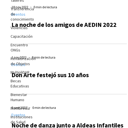
Talleres
18 nov 2022
0 min de lectura
Transferencia
de
Eventos
conocimiento
La noche de los amigos de AEDIN 2022
Violencias
Capacitación
Encuentro
ONGs
1 nov 2022
0 min de lectura
Revalorización
de Objetos
Eventos
MultipliDAR
Don Arte festejó sus 10 años
Becas
Educativas
Bienestar
Humano
9 sept 2022
0 min de lectura
Membresía
Eventos
Instituciones
de Salud
Noche de danza junto a Aldeas Infantiles