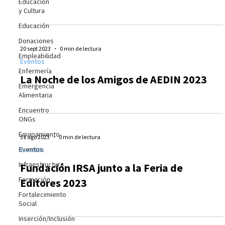
Educación
y Cultura
Educación
Donaciones
20 sept 2023
0 min de lectura
Empleabilidad
Eventos
Enfermería
La Noche de los Amigos de AEDIN 2023
Emergencia
Alimentaria
Encuentro
ONGs
Equipamiento
31 ago 2023
0 min de lectura
Eventos
Eventos
Infraestructura
Fundación IRSA junto a la Feria de
Formación
Editores 2023
Fortalecimiento
Social
Inserción/Inclusión