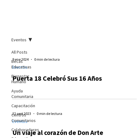
Eventos
All Posts
9 ene 2024
0 min de lectura
Becas
Educativas
Eventos
Bienestar
Puerta 18 Celebró Sus 16 Años
Humano
Ayuda
Comunitaria
Capacitación
22 sept 2023
0 min de lectura
Centros
Comunitarios
Eventos
Colaboradores
Un viaje al corazón de Don Arte