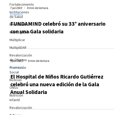
Fortalecimiento
7 jul 2023
0 min de lectura
Instituciones
Eventos
de Salud
FUNDAMIND celebró su 33° aniversario
Membresía
con una Gala solidaria
Investigación
Multiplicar
MultipliDAR
Revalorización
de Objetos
9 jun 2023
0 min de lectura
Eventos
Promoción
Social
El Hospital de Niños Ricardo Gutiérrez
Noticias
celebró una nueva edición de la Gala
ONGs
Anual Solidaria
Nutrición
Infantil
Revalorización