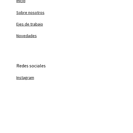
Inicio
Sobre nosotros
Ejes de trabajo
Novedades
Redes sociales
Instagram
Linkedin
Youtube
info@fundacionirsa.org.ar
+54 11 4323-7500